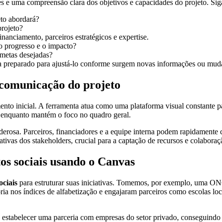
s e uma compreensão clara dos objetivos e capacidades do projeto. Siga
eto abordará?
rojeto?
nanciamento, parceiros estratégicos e expertise.
 progresso e o impacto?
 metas desejadas?
a preparado para ajustá-lo conforme surgem novas informações ou muda
 comunicação do projeto
to inicial. A ferramenta atua como uma plataforma visual constante p
os enquanto mantém o foco no quadro geral.
osa. Parceiros, financiadores e a equipe interna podem rapidamente com
ivas dos stakeholders, crucial para a captação de recursos e colaboraç
tos sociais usando o Canvas
ociais
para estruturar suas iniciativas. Tomemos, por exemplo, uma ON
ia nos índices de alfabetização e engajaram parceiros como escolas loc
stabelecer uma parceria com empresas do setor privado, conseguindo as