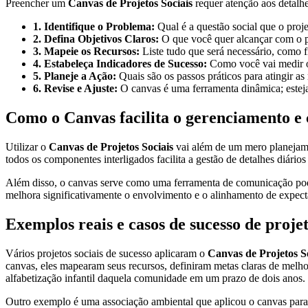
Preencher um
Canvas de Projetos Sociais
requer atenção aos detalhe
1. Identifique o Problema:
Qual é a questão social que o proj
2. Defina Objetivos Claros:
O que você quer alcançar com o p
3. Mapeie os Recursos:
Liste tudo que será necessário, como fi
4. Estabeleça Indicadores de Sucesso:
Como você vai medir o
5. Planeje a Ação:
Quais são os passos práticos para atingir as
6. Revise e Ajuste:
O canvas é uma ferramenta dinâmica; estej
Como o Canvas facilita o gerenciamento e
Utilizar o
Canvas de Projetos Sociais
vai além de um mero planejamen
todos os componentes interligados facilita a gestão de detalhes diári
Além disso, o canvas serve como uma ferramenta de comunicação poder
melhora significativamente o envolvimento e o alinhamento de expectat
Exemplos reais e casos de sucesso de proje
Vários projetos sociais de sucesso aplicaram o
Canvas de Projetos S
canvas, eles mapearam seus recursos, definiram metas claras de melhor
alfabetização infantil daquela comunidade em um prazo de dois anos.
Outro exemplo é uma associação ambiental que aplicou o canvas para e