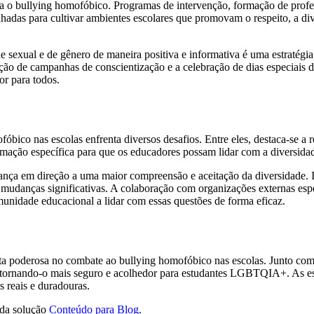
tra o bullying homofóbico. Programas de intervenção, formação de profes
hadas para cultivar ambientes escolares que promovam o respeito, a di
 sexual e de gênero de maneira positiva e informativa é uma estratégia
tação de campanhas de conscientização e a celebração de dias especia
or para todos.
co nas escolas enfrenta diversos desafios. Entre eles, destaca-se a re
rmação específica para que os educadores possam lidar com a diversida
ança em direção a uma maior compreensão e aceitação da diversidade. 
er mudanças significativas. A colaboração com organizações externas 
munidade educacional a lidar com essas questões de forma eficaz.
ta poderosa no combate ao bullying homofóbico nas escolas. Junto com p
r, tornando-o mais seguro e acolhedor para estudantes LGBTQIA+. As es
 reais e duradouras.
 da solução
Conteúdo para Blog
.