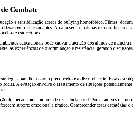
a de Combate
educação e sensibilização acerca do bullying homofóbico. Filmes, docu
reflexão entre os estudantes. Ao apresentar histórias reais ou ficci
nceitos e estereótipos.
ambientes educacionais pode cativar a atenção dos alunos de maneira ma
ente, as experiências de discriminação e resistência, gerando discussõ
atégias para lidar com o preconceito e a discriminação. Essas estratég
o social. A evitação envolve o afastamento de situações potencialmente 
ias.
ação de mecanismos internos de resistência e resiliência, através da aut
oferecem suporte emocional e prático. Compreender essas estratégias é 