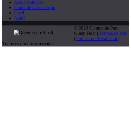
Apoio Solidário
Painel de Arrecadação
Perfil
Ajuda
© 2026 Campanha Para
Quem Doar |
Termos de Uso
|
Política de Privacidade
|
Todos os direitos reservados.