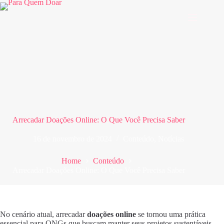
Pular
para
o
conteúdo
Arrecadar Doações Online: O Que Você Precisa Saber
16 de novembro de 2024
Conteúdo
,
Notícias
Home
Conteúdo
Arrecadar Doações Online: O Que Você Precisa Saber
No cenário atual, arrecadar
doações online
se tornou uma prática
essencial para ONGs que buscam manter seus projetos sustentáveis.