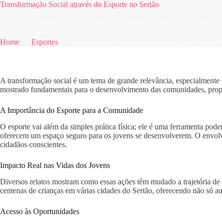
Transformação Social através do Esporte no Sertão
27 de maio de 2026
Esportes
,
Impacto Social
,
Voluntariado
Home
Esportes
Transformação Social através do Esporte no Ser
A transformação social é um tema de grande relevância, especialment
mostrado fundamentais para o desenvolvimento das comunidades, propo
A Importância do Esporte para a Comunidade
O esporte vai além da simples prática física; ele é uma ferramenta pode
oferecem um espaço seguro para os jovens se desenvolverem. O envol
cidadãos conscientes.
Impacto Real nas Vidas dos Jovens
Diversos relatos mostram como essas ações têm mudado a trajetória de
centenas de crianças em várias cidades do Sertão, oferecendo não só au
Acesso às Oportunidades