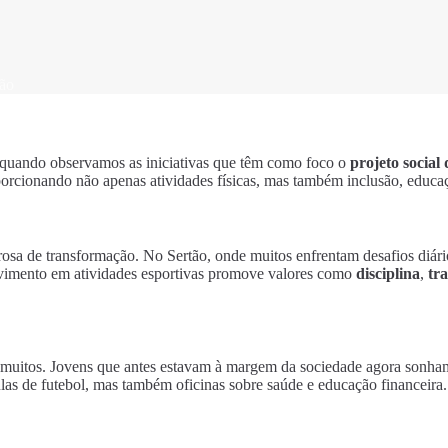
tão
e quando observamos as iniciativas que têm como foco o
projeto social
rcionando não apenas atividades físicas, mas também inclusão, educaç
rosa de transformação. No Sertão, onde muitos enfrentam desafios diário
vimento em atividades esportivas promove valores como
disciplina
,
tr
 muitos. Jovens que antes estavam à margem da sociedade agora sonham
las de futebol, mas também oficinas sobre saúde e educação financeira.