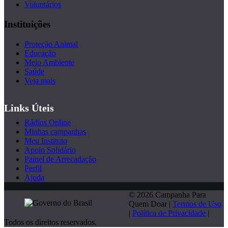
Voluntários
Instituições
Proteção Animal
Educação
Meio Ambiente
Saúde
Veja mais
Links Úteis
Rádios Online
Minhas campanhas
Meu Instituto
Apoio Solidário
Painel de Arrecadação
Perfil
Ajuda
© 2026 Campanha Para
Quem Doar |
Termos de Uso
|
Política de Privacidade
|
Todos os direitos reservados.