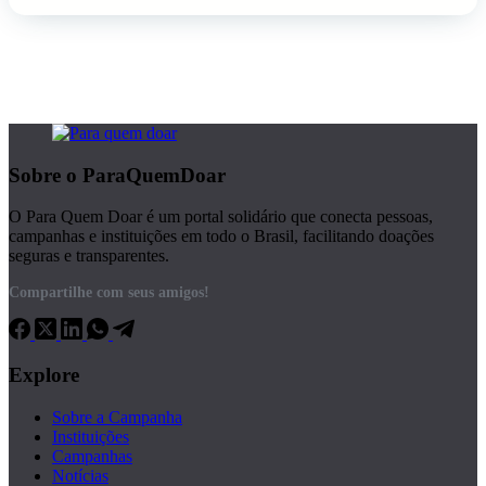
Sobre o ParaQuemDoar
O Para Quem Doar é um portal solidário que conecta pessoas,
campanhas e instituições em todo o Brasil, facilitando doações
seguras e transparentes.
Compartilhe com seus amigos!
Explore
Sobre a Campanha
Instituições
Campanhas
Notícias