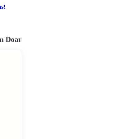
as!
em Doar