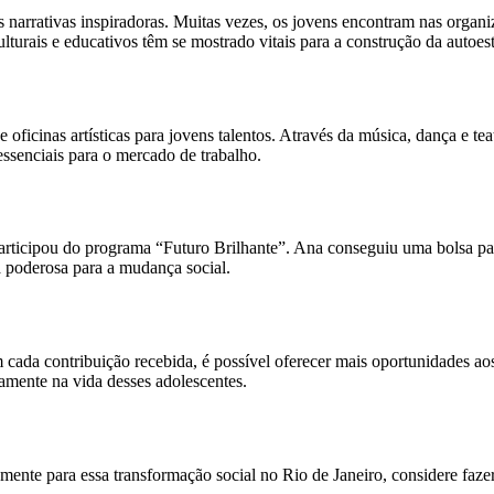
rrativas inspiradoras. Muitas vezes, os jovens encontram nas organi
lturais e educativos têm se mostrado vitais para a construção da autoes
ficinas artísticas para jovens talentos. Através da música, dança e tea
senciais para o mercado de trabalho.
participou do programa “Futuro Brilhante”. Ana conseguiu uma bolsa par
 poderosa para a mudança social.
cada contribuição recebida, é possível oferecer mais oportunidades aos
ivamente na vida desses adolescentes.
etamente para essa transformação social no Rio de Janeiro, considere faz