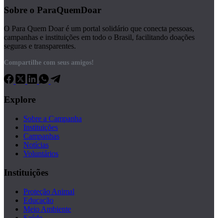
Sobre o ParaQuemDoar
O Para Quem Doar é um portal solidário que conecta pessoas,
campanhas e instituições em todo o Brasil, facilitando doações
seguras e transparentes.
Compartilhe com seus amigos!
Explore
Sobre a Campanha
Instituições
Campanhas
Notícias
Voluntários
Instituições
Proteção Animal
Educação
Meio Ambiente
Saúde