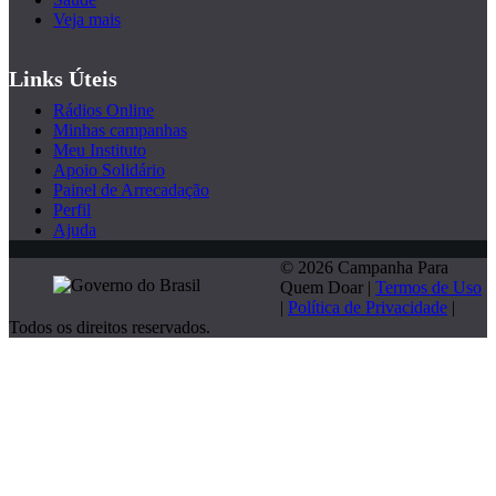
Veja mais
Links Úteis
Rádios Online
Minhas campanhas
Meu Instituto
Apoio Solidário
Painel de Arrecadação
Perfil
Ajuda
© 2026 Campanha Para
Quem Doar |
Termos de Uso
|
Política de Privacidade
|
Todos os direitos reservados.