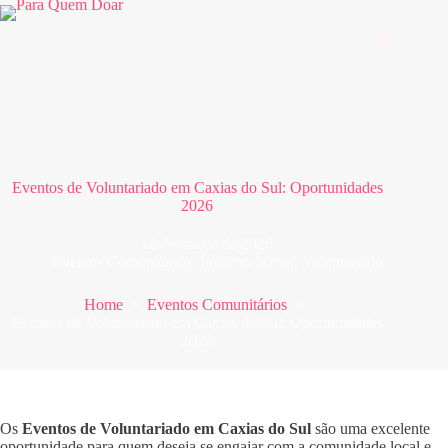
Pular
para
o
conteúdo
Eventos de Voluntariado em Caxias do Sul: Oportunidades
2026
12 de março de 2026
Eventos Comunitários
,
Impacto Social
,
Voluntariado
Home
Eventos Comunitários
Eventos de Voluntariado em Caxias do Sul: Oportunidades
2026
Os
Eventos de Voluntariado em Caxias do Sul
são uma excelente
oportunidade para quem deseja se engajar com a comunidade local e