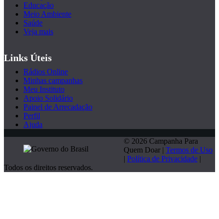
Educação
Meio Ambiente
Saúde
Veja mais
Links Úteis
Rádios Online
Minhas campanhas
Meu Instituto
Apoio Solidário
Painel de Arrecadação
Perfil
Ajuda
© 2026 Campanha Para
Quem Doar |
Termos de Uso
|
Política de Privacidade
|
Todos os direitos reservados.