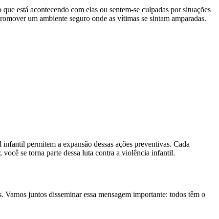
do que está acontecendo com elas ou sentem-se culpadas por situações
de promover um ambiente seguro onde as vítimas se sintam amparadas.
l infantil permitem a expansão dessas ações preventivas. Cada
você se torna parte dessa luta contra a violência infantil.
as. Vamos juntos disseminar essa mensagem importante: todos têm o