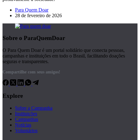
Para Quem Doar
28 de fevereiro de 2026
Sobre o ParaQuemDoar
O Para Quem Doar é um portal solidário que conecta pessoas,
campanhas e instituições em todo o Brasil, facilitando doações
seguras e transparentes.
Compartilhe com seus amigos!
Explore
Sobre a Campanha
Instituições
Campanhas
Notícias
Voluntários