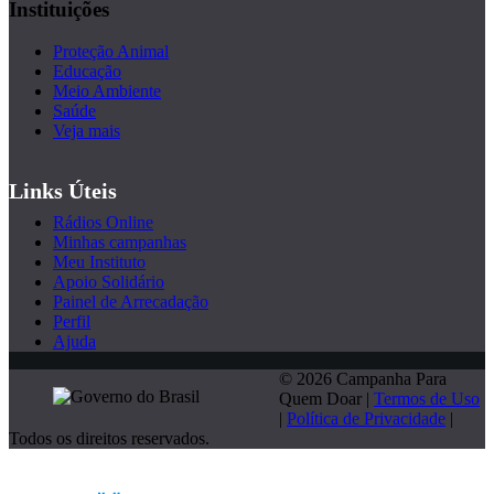
Instituições
Proteção Animal
Educação
Meio Ambiente
Saúde
Veja mais
Links Úteis
Rádios Online
Minhas campanhas
Meu Instituto
Apoio Solidário
Painel de Arrecadação
Perfil
Ajuda
© 2026 Campanha Para
Quem Doar |
Termos de Uso
|
Política de Privacidade
|
Todos os direitos reservados.