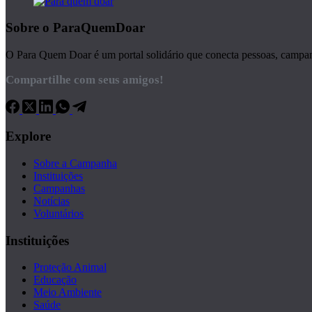
Sobre o ParaQuemDoar
O Para Quem Doar é um portal solidário que conecta pessoas, campanha
Compartilhe com seus amigos!
Explore
Sobre a Campanha
Instituições
Campanhas
Notícias
Voluntários
Instituições
Proteção Animal
Educação
Meio Ambiente
Saúde