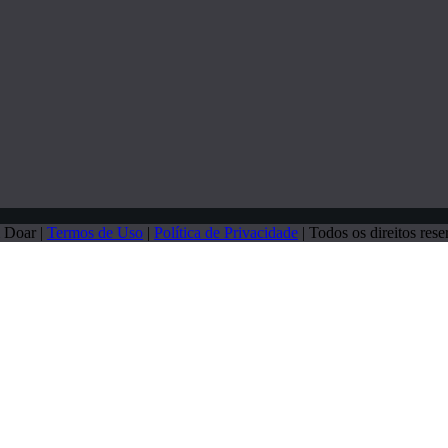
 Doar |
Termos de Uso
|
Política de Privacidade
| Todos os direitos rese