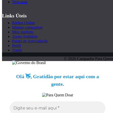
Veja mais
Links Úteis
Rádios Online
Minhas campanhas
Meu Instituto
Apoio Solidário
Painel de Arrecadação
Perfil
Ajuda
© 2026 Campanha Para Quem
Olá 👋, Gratidão por estar aqui com a
gente.