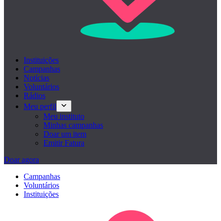
Instituições
Campanhas
Notícias
Voluntários
Rádios
Meu perfil
Meu instituto
Minhas campanhas
Doar um item
Emitir Fatura
Doar agora
Campanhas
Voluntários
Instituições