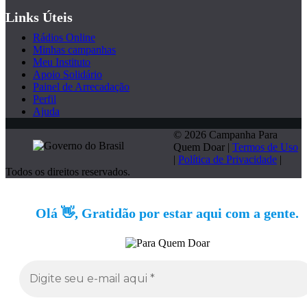
Links Úteis
Rádios Online
Minhas campanhas
Meu Instituto
Apoio Solidário
Painel de Arrecadação
Perfil
Ajuda
© 2026 Campanha Para
Quem Doar |
Termos de Uso
|
Política de Privacidade
|
Todos os direitos reservados.
Olá 👋, Gratidão por estar aqui com a gente.