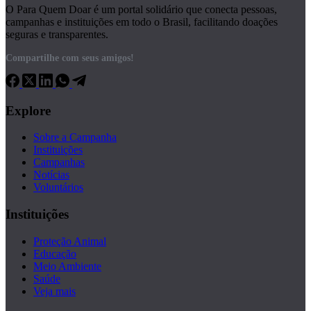
O Para Quem Doar é um portal solidário que conecta pessoas,
campanhas e instituições em todo o Brasil, facilitando doações
seguras e transparentes.
Compartilhe com seus amigos!
Explore
Sobre a Campanha
Instituições
Campanhas
Notícias
Voluntários
Instituições
Proteção Animal
Educação
Meio Ambiente
Saúde
Veja mais