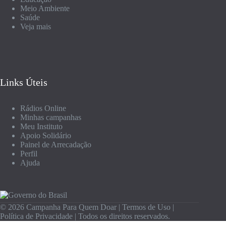
Meio Ambiente
Saúde
Veja mais
Links Úteis
Rádios Online
Minhas campanhas
Meu Instituto
Apoio Solidário
Painel de Arrecadação
Perfil
Ajuda
© 2026 Campanha Para Quem Doar |
Termos de Uso
|
Política de Privacidade
| Todos os direitos reservados.