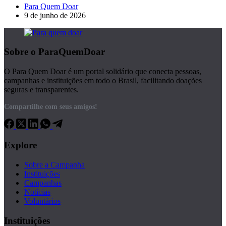
Para Quem Doar
9 de junho de 2026
Sobre o ParaQuemDoar
O Para Quem Doar é um portal solidário que conecta pessoas,
campanhas e instituições em todo o Brasil, facilitando doações
seguras e transparentes.
Compartilhe com seus amigos!
Explore
Sobre a Campanha
Instituições
Campanhas
Notícias
Voluntários
Instituições