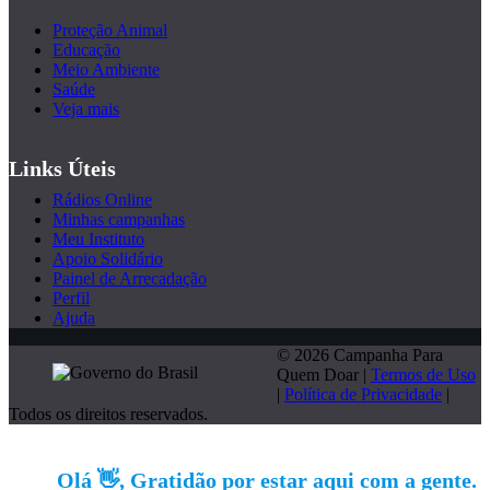
Proteção Animal
Educação
Meio Ambiente
Saúde
Veja mais
Links Úteis
Rádios Online
Minhas campanhas
Meu Instituto
Apoio Solidário
Painel de Arrecadação
Perfil
Ajuda
© 2026 Campanha Para
Quem Doar |
Termos de Uso
|
Política de Privacidade
|
Todos os direitos reservados.
Olá 👋, Gratidão por estar aqui com a gente.