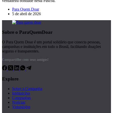
verdadeira bondade nesta Páscoa.
Para Quem Doar
5 de abril de 2026
Sobre o ParaQuemDoar
O Para Quem Doar é um portal solidário que conecta pessoas,
campanhas e instituições em todo o Brasil, facilitando doações
seguras e transparentes.
Compartilhe com seus amigos!
Explore
Sobre a Campanha
Instituições
Campanhas
Notícias
Voluntários