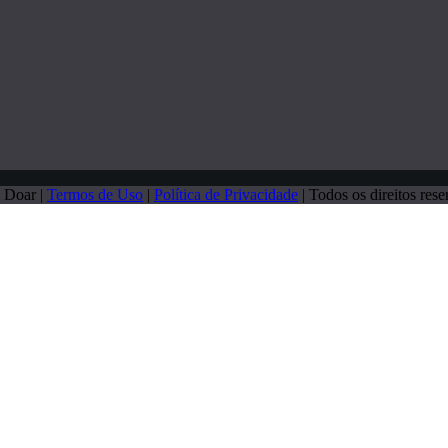
 Doar |
Termos de Uso
|
Política de Privacidade
| Todos os direitos rese