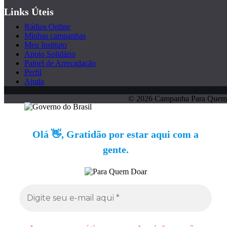
Links Úteis
Rádios Online
Minhas campanhas
Meu Instituto
Apoio Solidário
Painel de Arrecadação
Perfil
Ajuda
© 2026 Campanha Para Quem
Olá 👋, Gratidão por estar aqui com a
gente.