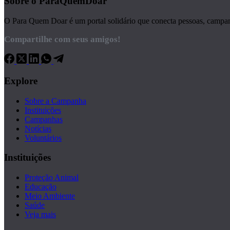
Sobre o ParaQuemDoar
O Para Quem Doar é um portal solidário que conecta pessoas, campanha
Compartilhe com seus amigos!
Explore
Sobre a Campanha
Instituições
Campanhas
Notícias
Voluntários
Instituições
Proteção Animal
Educação
Meio Ambiente
Saúde
Veja mais