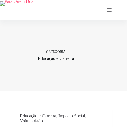
Pular
para
o
conteúdo
CATEGORIA
Educação e Carreira
Educação e Carreira
,
Impacto Social
,
Voluntariado