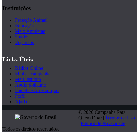
Instituições
Proteção Animal
Educação
Meio Ambiente
Saúde
Veja mais
Links Úteis
Rádios Online
Minhas campanhas
Meu Instituto
Apoio Solidário
Painel de Arrecadação
Perfil
Ajuda
© 2026 Campanha Para
Quem Doar |
Termos de Uso
|
Política de Privacidade
|
Todos os direitos reservados.