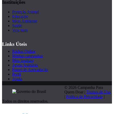
Instituições
Proteção Animal
Educação
Meio Ambiente
Saúde
Veja mais
Links Úteis
Rádios Online
Minhas campanhas
Meu Instituto
Apoio Solidário
Painel de Arrecadação
Perfil
Ajuda
© 2026 Campanha Para
Quem Doar |
Termos de Uso
|
Política de Privacidade
|
Todos os direitos reservados.