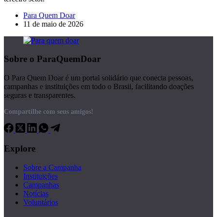
Para Quem Doar
11 de maio de 2026
Sobre o ParaQuemDoar
O Para Quem Doar é um portal solidário que conecta pessoas,
campanhas e instituições em todo o Brasil, facilitando doações
seguras e transparentes.
Compartilhe com seus amigos!
Explore
Sobre a Campanha
Instituições
Campanhas
Notícias
Voluntários