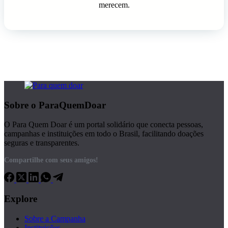
merecem.
Sobre o ParaQuemDoar
O Para Quem Doar é um portal solidário que conecta pessoas,
campanhas e instituições em todo o Brasil, facilitando doações
seguras e transparentes.
Compartilhe com seus amigos!
Explore
Sobre a Campanha
Instituições