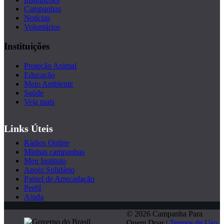
Campanhas
Notícias
Voluntários
Instituições
Proteção Animal
Educação
Meio Ambiente
Saúde
Veja mais
Links Úteis
Rádios Online
Minhas campanhas
Meu Instituto
Apoio Solidário
Painel de Arrecadação
Perfil
Ajuda
© 2026 Campanha Para
Quem Doar |
Termos de Uso