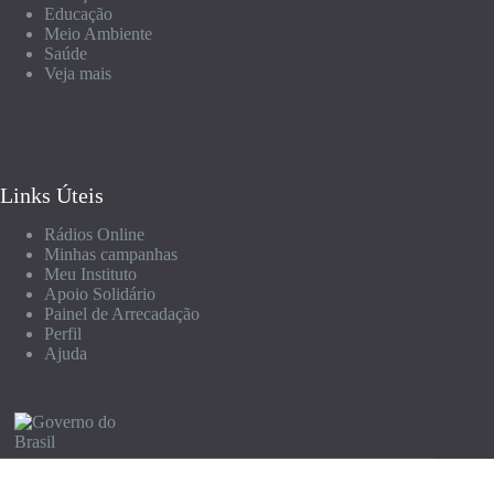
Educação
Meio Ambiente
Saúde
Veja mais
Links Úteis
Rádios Online
Minhas campanhas
Meu Instituto
Apoio Solidário
Painel de Arrecadação
Perfil
Ajuda
© 2026 Campanha Para Quem Doar |
Termos de Uso
|
Política de Privacidade
| Todos os direitos reservados.