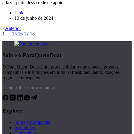
a fazer parte dessa rede de apoio.
Link
10 de junho de 2024
Anterior
1
…
15
16
17
18
Sobre o ParaQuemDoar
O Para Quem Doar é um portal solidário que conecta pessoas,
campanhas e instituições em todo o Brasil, facilitando doações
seguras e transparentes.
Compartilhe com seus amigos!
Explore
Sobre a Campanha
Instituições
Campanhas