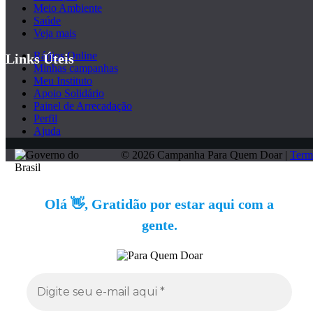
Meio Ambiente
Saúde
Veja mais
Rádios Online
Links Úteis
Minhas campanhas
Meu Instituto
Apoio Solidário
Painel de Arrecadação
Perfil
Ajuda
© 2026 Campanha Para Quem Doar |
Term
Olá 👋, Gratidão por estar aqui com a
gente.