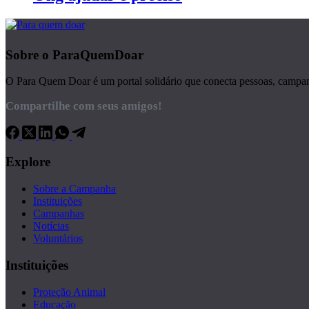
Sobre o ParaQuemDoar
O Para Quem Doar é um portal solidário que conecta pessoas, campanha
Compartilhe com seus amigos!
Explore
Sobre a Campanha
Instituições
Campanhas
Notícias
Voluntários
Instituições
Proteção Animal
Educação