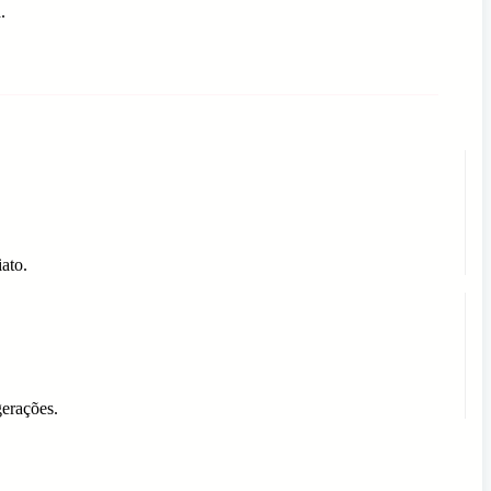
.
ato.
gerações.