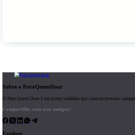
Sobre o ParaQuemDoar
O Para Quem Doar é um portal solidário que conecta pessoas, campanha
Compartilhe com seus amigos!
Explore