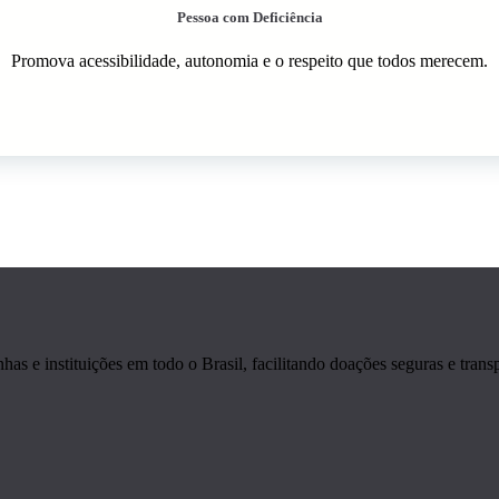
Pessoa com Deficiência
Promova acessibilidade, autonomia e o respeito que todos merecem.
s e instituições em todo o Brasil, facilitando doações seguras e transp