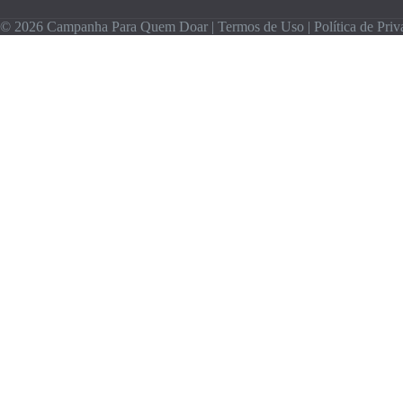
© 2026 Campanha Para Quem Doar |
Termos de Uso
|
Política de Pri
Olá 👋, Gratidão por estar aqui com
a gente.
Inscreva-se grátis para receber informações
sobre doações e as novidades do maior
portal de doações do Brasil.
Não fazemos spam! Leia nossa
política de privacidade
para mais informações.