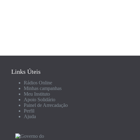
Links Úteis
Rádios Online
Minhas campanhas
Meu Instituto
Apoio Solidário
Painel de Arrecadação
Perfil
Ajuda