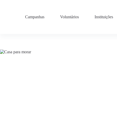
Pular
para
o
conteúdo
Campanhas
Voluntários
Instituições