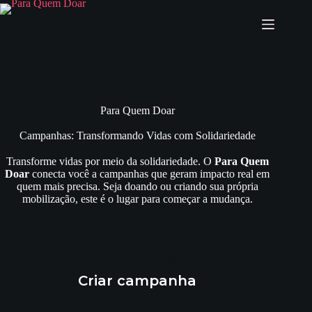
Pular
para
o
conteúdo
Para Quem Doar
Campanhas: Transformando Vidas com Solidariedade
Transforme vidas por meio da solidariedade. O
Para Quem
Doar
conecta você a campanhas que geram impacto real em
quem mais precisa. Seja doando ou criando sua própria
mobilização, este é o lugar para começar a mudança.
Doar R$25
Doar R$50
Doar R$80
Criar campanha