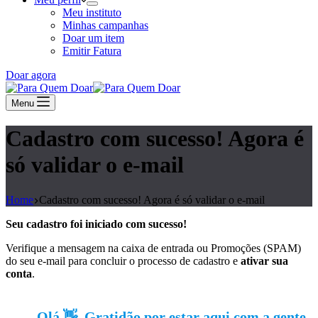
Meu instituto
Minhas campanhas
Doar um item
Emitir Fatura
Doar agora
Menu
Cadastro com sucesso! Agora é
só validar o e-mail
Home
Cadastro com sucesso! Agora é só validar o e-mail
Seu cadastro foi iniciado com sucesso!
Verifique a mensagem na caixa de entrada ou Promoções (SPAM)
do seu e-mail para concluir o processo de cadastro e
ativar sua
conta
.
Olá 👋, Gratidão por estar aqui com a gente.