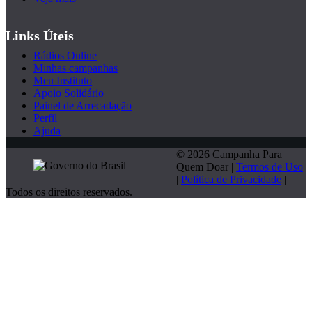
Links Úteis
Rádios Online
Minhas campanhas
Meu Instituto
Apoio Solidário
Painel de Arrecadação
Perfil
Ajuda
© 2026 Campanha Para
Quem Doar |
Termos de Uso
|
Política de Privacidade
|
Todos os direitos reservados.