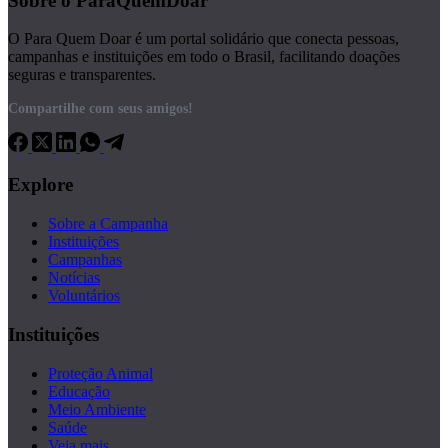
Sobre o ParaQuemDoar
O Para Quem Doar é um portal solidário que conecta pessoas,
campanhas e instituições em todo o Brasil, facilitando doações
seguras e transparentes.
Compartilhe com seus amigos!
Explore
Sobre a Campanha
Instituições
Campanhas
Notícias
Voluntários
Instituições
Proteção Animal
Educação
Meio Ambiente
Saúde
Veja mais