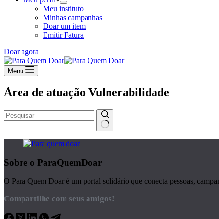
Meu instituto
Minhas campanhas
Doar um item
Emitir Fatura
Doar agora
Menu
Área de atuação
Vulnerabilidade
Sem
resultados
Sobre o ParaQuemDoar
O Para Quem Doar é um portal solidário que conecta pessoas, campanha
Compartilhe com seus amigos!