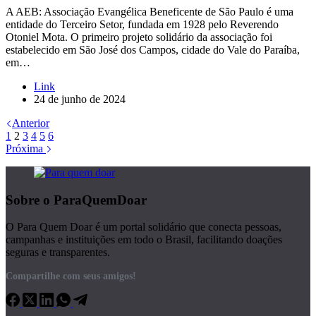
A AEB: Associação Evangélica Beneficente de São Paulo é uma
entidade do Terceiro Setor, fundada em 1928 pelo Reverendo
Otoniel Mota. O primeiro projeto solidário da associação foi
estabelecido em São José dos Campos, cidade do Vale do Paraíba,
em…
Link
24 de junho de 2024
Anterior
1
2
3
4
5
6
Próxima
Sobre o ParaQuemDoar
O Para Quem Doar é um portal solidário que conecta pessoas,
campanhas e instituições em todo o Brasil, facilitando doações
seguras e transparentes.
Compartilhe com seus amigos!