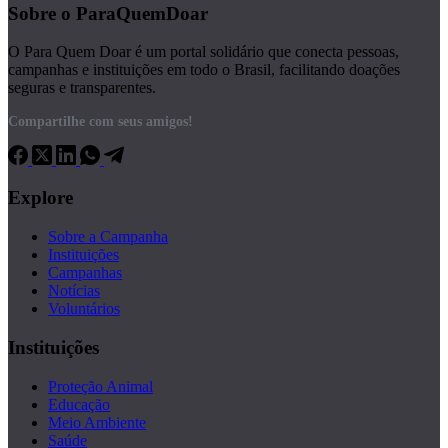
Sobre o ParaQuemDoar
O Para Quem Doar é um portal solidário que conecta pessoas,
campanhas e instituições em todo o Brasil, facilitando doações
seguras e transparentes.
Compartilhe com seus amigos!
Explore
Sobre a Campanha
Instituições
Campanhas
Notícias
Voluntários
Instituições
Proteção Animal
Educação
Meio Ambiente
Saúde