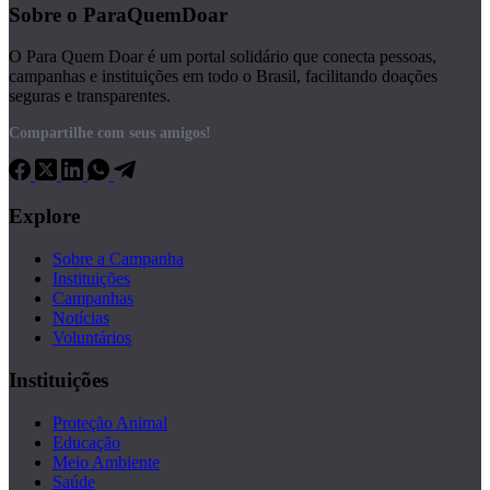
Sobre o ParaQuemDoar
O Para Quem Doar é um portal solidário que conecta pessoas,
campanhas e instituições em todo o Brasil, facilitando doações
seguras e transparentes.
Compartilhe com seus amigos!
Explore
Sobre a Campanha
Instituições
Campanhas
Notícias
Voluntários
Instituições
Proteção Animal
Educação
Meio Ambiente
Saúde