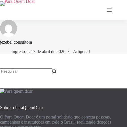
Pular
para
o
conteúdo
jezebel.consultora
Ingressou: 17 de abril de 2026
Artigos: 1
Sem
resultados
Sobre o ParaQuemDoar
O Para Quem Doar é um portal solidário que conecta pessoas,
campanhas e instituições em todo o Brasil, facilitando doações